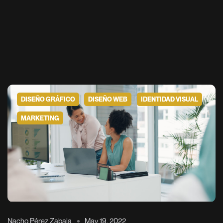
OYECTOS
RVICIOS
SOTROS
DISEÑO GRÁFICO
DISEÑO WEB
IDENTIDAD VISUAL
MARKETING
ONTACTO
LOG
Nacho Pérez Zabala
May 19, 2022