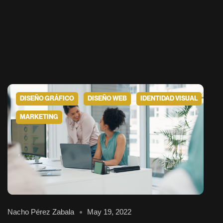
ONTACTO
LOG
DISEÑO GRÁFICO
DISEÑO WEB
IDENTIDAD VISUAL
MARKETING
Nacho Pérez Zabala
May 19, 2022